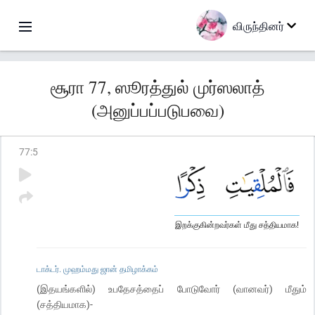
விருந்தினர்
சூரா 77, ஸூரத்துல் முர்ஸலாத்
(அனுப்பப்படுபவை)
77
:
5
இறக்குகின்றவர்கள் மீது சத்தியமாக!
டாக்டர். முஹம்மது ஜான் தமிழாக்கம்
(இதயங்களில்) உபதேசத்தைப் போடுவோர் (வானவர்) மீதும்
(சத்தியமாக)-