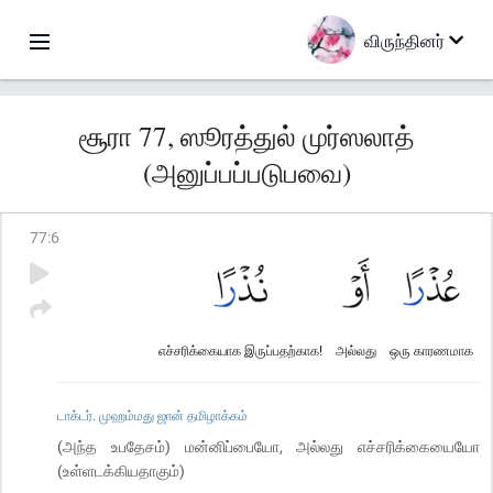
விருந்தினர்
சூரா 77, ஸூரத்துல் முர்ஸலாத்
(அனுப்பப்படுபவை)
77
:
6
எச்சரிக்கையாக இருப்பதற்காக!
அல்லது
ஒரு காரணமாக
டாக்டர். முஹம்மது ஜான் தமிழாக்கம்
(அந்த உபதேசம்) மன்னிப்பையோ, அல்லது எச்சரிக்கையையோ
(உள்ளடக்கியதாகும்)