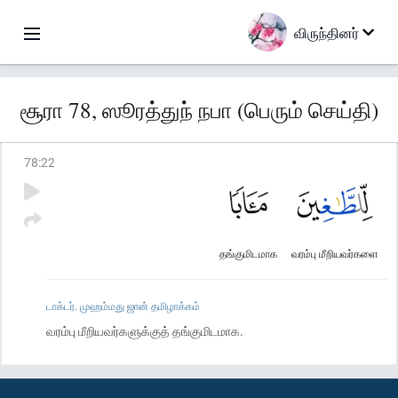
விருந்தினர்
சூரா 78, ஸூரத்துந் நபா (பெரும் செய்தி)
78
:
22
தங்குமிடமாக
வரம்பு மீறியவர்களை
டாக்டர். முஹம்மது ஜான் தமிழாக்கம்
வரம்பு மீறியவர்களுக்குத் தங்குமிடமாக.