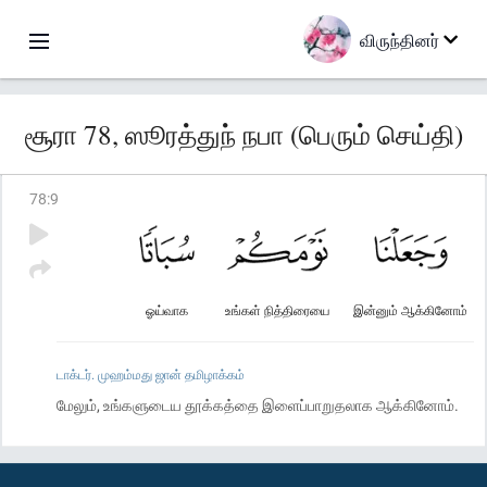
விருந்தினர்
சூரா 78, ஸூரத்துந் நபா (பெரும் செய்தி)
78
:
9
ஓய்வாக
உங்கள் நித்திரையை
இன்னும் ஆக்கினோம்
டாக்டர். முஹம்மது ஜான் தமிழாக்கம்
மேலும், உங்களுடைய தூக்கத்தை இளைப்பாறுதலாக ஆக்கினோம்.