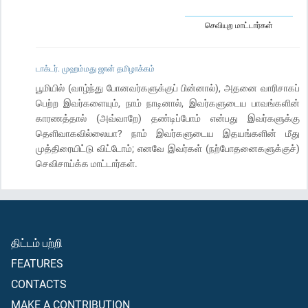
செவியுற மாட்டார்கள்
டாக்டர். முஹம்மது ஜான் தமிழாக்கம்
பூமியில் (வாழ்ந்து போனவர்களுக்குப் பின்னால்), அதனை வாரிசாகப்
பெற்ற இவர்களையும், நாம் நாடினால், இவர்களுடைய பாவங்களின்
காரணத்தால் (அவ்வாறே) தண்டிப்போம் என்பது இவர்களுக்கு
தெளிவாகவில்லையா? நாம் இவர்களுடைய இதயங்களின் மீது
முத்திரையிட்டு விட்டோம்; எனவே இவர்கள் (நற்போதனைகளுக்குச்)
செவிசாய்க்க மாட்டார்கள்.
திட்டம் பற்றி
FEATURES
CONTACTS
MAKE A CONTRIBUTION