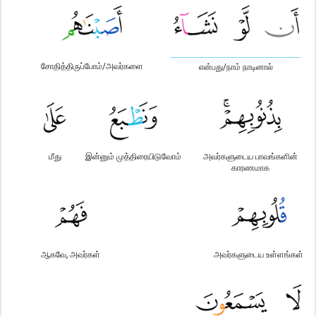
சோதித்திருப்போம்/அவர்களை
என்பது/நாம் நாடினால்
மீது
இன்னும் முத்திரையிடுவோம்
அவர்களுடைய பாவங்களின்
காரணமாக
ஆகவே, அவர்கள்
அவர்களுடைய உள்ளங்கள்