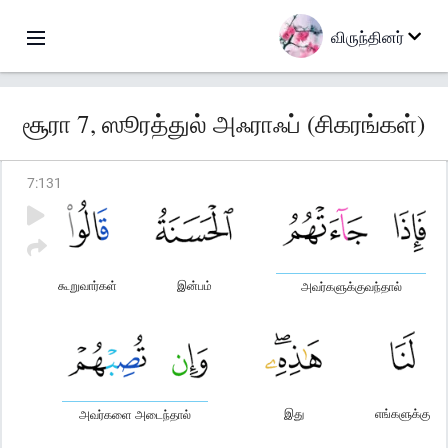
விருந்தினர்
சூரா 7, ஸூரத்துல் அஃராஃப் (சிகரங்கள்)
7
:
131
கூறுவார்கள்
இன்பம்
அவர்களுக்குவந்தால்
இது
எங்களுக்கு
அவர்களை அடைந்தால்