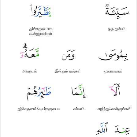
துர்ச்சகுணமாக
ஒரு துன்பம்
எண்ணுவார்கள்
அவருடன்
இன்னும் எவர்கள்
மூஸாவையும்
துர்ச்சகுணம்/அவர்களுடைய
எல்லாம்
அறிந்துகொள்ளுங்கள்!