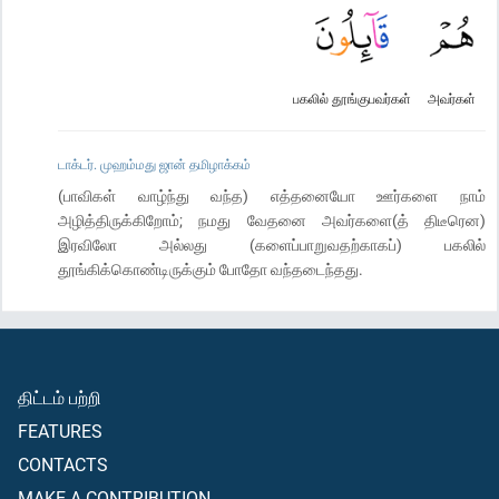
பகலில் தூங்குபவர்கள்
அவர்கள்
டாக்டர். முஹம்மது ஜான் தமிழாக்கம்
(பாவிகள் வாழ்ந்து வந்த) எத்தனையோ ஊர்களை நாம்
அழித்திருக்கிறோம்; நமது வேதனை அவர்களை(த் திடீரென)
இரவிலோ அல்லது (களைப்பாறுவதற்காகப்) பகலில்
தூங்கிக்கொண்டிருக்கும் போதோ வந்தடைந்தது.
திட்டம் பற்றி
FEATURES
CONTACTS
MAKE A CONTRIBUTION