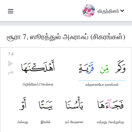
விருந்தினர்
சூரா 7, ஸூரத்துல் அஃராஃப் (சிகரங்கள்)
7
:
4
அழித்தோம்/அவற்றை
எத்தனையோ நகரங்கள்
அல்லது
இரவில்
நம் வேதனை
வந்தது அவற்றுக்கு