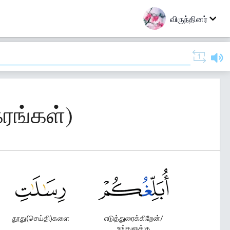
விருந்தினர்
கரங்கள்)
தூது(செய்தி)களை
எடுத்துரைக்கிறேன்/
உங்களுக்கு