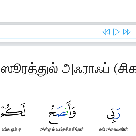
 ஸூரத்துல் அஃராஃப் (சி
உங்களுக்கு
இன்னும் உபதேசிக்கிறேன்
என் இறைவனின்