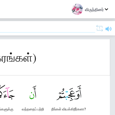
விருந்தினர்
கரங்கள்)
ங்களுக்கு
வந்ததைப் பற்றி
நீங்கள் வியக்கிறீர்களா?