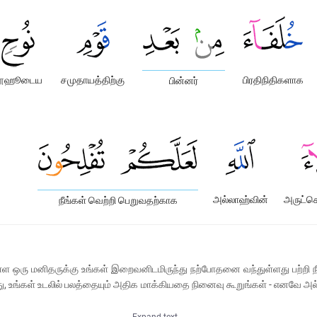
ூஹூடைய
சமுதாயத்திற்கு
பிரதிநிதிகளாக
பின்னர்
அல்லாஹ்வின்
அருட்
நீங்கள் வெற்றி பெறுவதற்காக
ள்ள ஒரு மனிதருக்கு உங்கள் இறைவனிடமிருந்து நற்போதனை வந்துள்ளது பற்றி ந
து, உங்கள் உடலில் பலத்தையும் அதிக மாக்கியதை நினைவு கூறுங்கள் - எனவே அ
Expand text