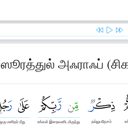
 ஸூரத்துல் அஃராஃப் (சி
நல்லுபதேசம்
உ
ஒரு மனிதர் மீது
உங்கள் இறைவனிடமிருந்து