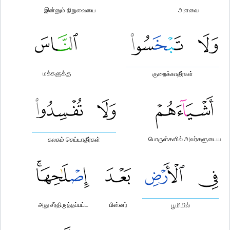
இன்னும் நிறுவையை
அளவை
மக்களுக்கு
குறைக்காதீர்கள்
பொருள்களில் அவர்களுடைய
கலகம் செய்யாதீர்கள்
அது சீர்திருத்தப்பட்ட
பின்னர்
பூமியில்