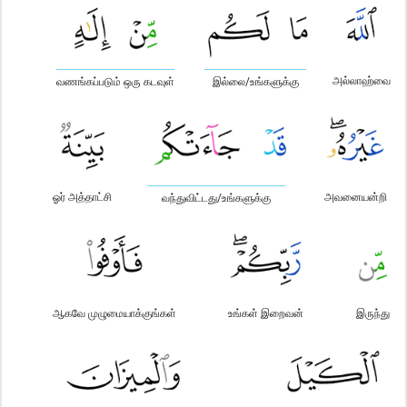
அல்லாஹ்வை
வணங்கப்படும் ஒரு கடவுள்
இல்லை/உங்களுக்கு
ஓர் அத்தாட்சி
அவனையன்றி
வந்துவிட்டது/உங்களுக்கு
ஆகவே முழுமையாக்குங்கள்
உங்கள் இறைவன்
இருந்து