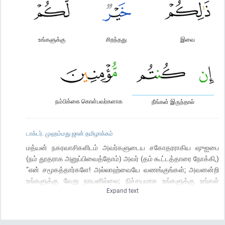
உங்களுக்கு
சிறந்தது
இவை
நம்பிக்கை கொள்பவர்களாக
நீங்கள் இருந்தால்
டாக்டர். முஹம்மது ஜான் தமிழாக்கம்
மத்யன் நகரவாசிகளிடம் அவர்களுடைய சகோதரராகிய ஷுஐபை
(நம் தூதராக அனுப்பிவைத்தோம்) அவர் (தம் கூட்டத்தாரை நோக்கி,)
“என் சமூகத்தார்களே! அல்லாஹ்வையே வணங்குங்கள்; அவனன்றி
உங்களுக்கு வேறு நாயனில்லை; நிச்சயமாக உங்களுக்கு உங்கள்
Expand text
இறைவனிடமிருந்து ஒரு தெளிவான (அத்தாட்சி) வந்துள்ளது;
அளவை முழுமையாக அளந்து, எடையைச் சரியாக நிறுத்துக்
கொடுங்கள். மனிதர்களுக்கு அவர்களுக்கு உரிய பொருட்களை
(கொடுப்பதில்) குறைத்து விடாதீர்கள்; பூமியில் சீர் திருத்தம் ஏற்பட்ட