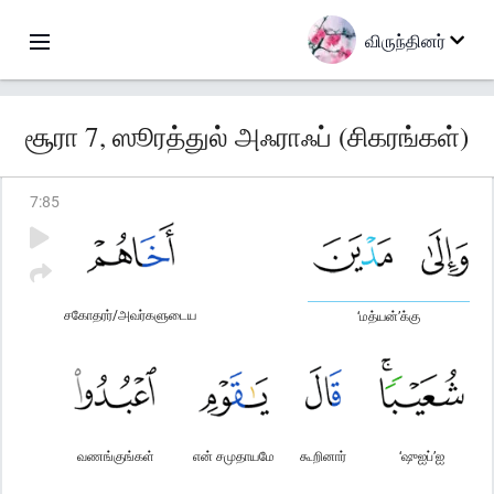
விருந்தினர்
சூரா 7, ஸூரத்துல் அஃராஃப் (சிகரங்கள்)
7
:
85
சகோதரர்/அவர்களுடைய
‘மத்யன்’க்கு
வணங்குங்கள்
என் சமுதாயமே
கூறினார்
‘ஷுஐப்’ஐ