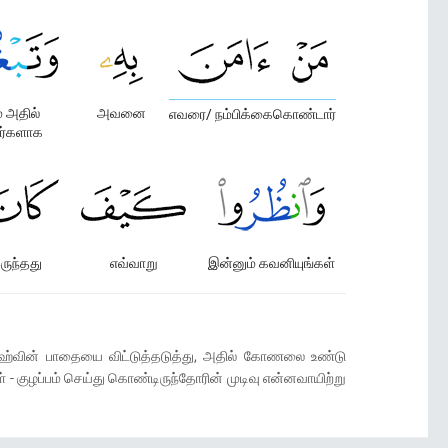
் அதில்
அவனை
எவரை/ நம்பிக்கைகொண்டார்
ர்களாக
ருந்தது
எவ்வாறு
இன்னும் கவனியுங்கள்
லாஹ்வின் பாதையை விட்டுத்தடுத்து, அதில் கோணலை உண்டு
குழப்பம் செய்து கொண்டிருந்தோரின் முடிவு என்னவாயிற்று