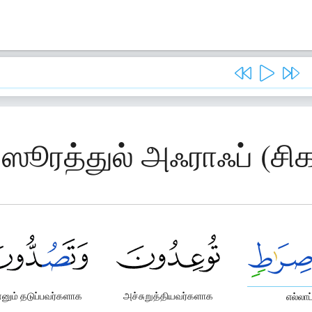
 ஸூரத்துல் அஃராஃப் (சி
னும் தடுப்பவர்களாக
அச்சுறுத்தியவர்களாக
எல்லாப