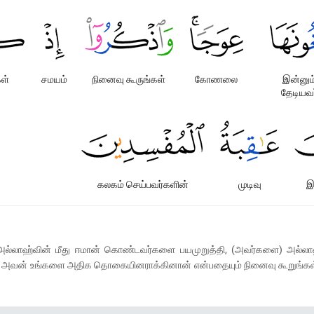
கள்
சமயம்
நினைவு கூருங்கள்
கோணலை
இன்னும
தேடியவ
கலகம் செய்பவர்களின்
முடிவு
இ
டு, அல்லாஹ்வின் மீது ஈமான் கொண்டவர்களை பயமுறுத்தி, (அவர்களை) அல்
; அவன் உங்களை அதிக தொகையினராக்கினான் என்பதையும் நினைவு கூறுங்கள் - 