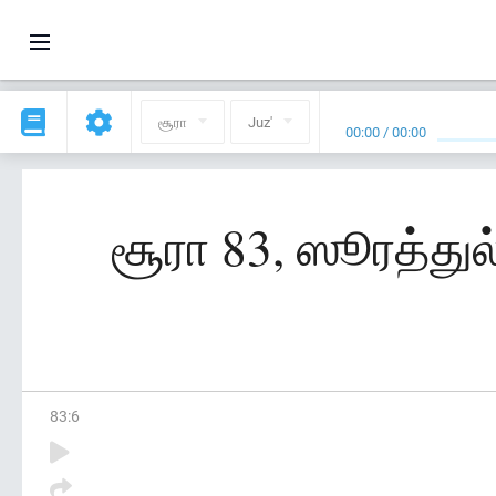
சூரா
Juz'
00:00
/
00:00
சூரா 83, ஸூரத்துல
83
:
6