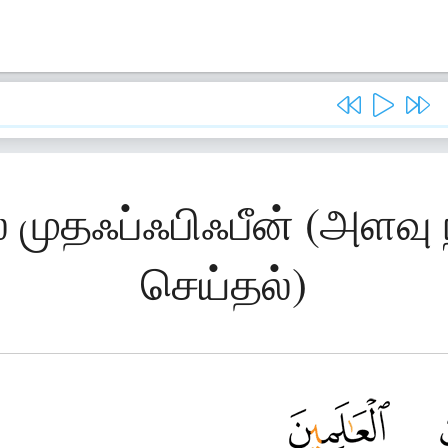
் முதஃப்ஃபிஃபீன் (அளவ
செய்தல்)