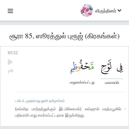
விருந்தினர்
சூரா 85, ஸூரத்துல் புரூஜ் (கிரகங்கள்)
85
:
22
பாதுகாக்கப்பட்டது
பலகையில்
டாக்டர். முஹம்மது ஜான் தமிழாக்கம்
(எவ்வித மாற்றத்துக்கும் இடமில்லாமல்) லவ்ஹுல் மஹ்ஃபூளில் -
பதிவாகி பாது காக்கப்பட்டதாக இருக்கிறது.