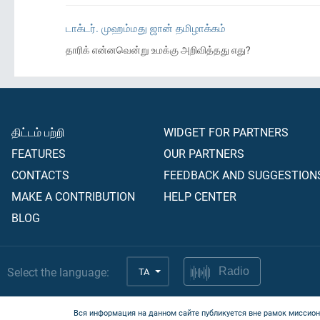
டாக்டர். முஹம்மது ஜான் தமிழாக்கம்
தாரிக் என்னவென்று உமக்கு அறிவித்தது எது?
திட்டம் பற்றி
WIDGET FOR PARTNERS
FEATURES
OUR PARTNERS
CONTACTS
FEEDBACK AND SUGGESTION
MAKE A CONTRIBUTION
HELP CENTER
BLOG
Select the language:
TA
Radio
Вся информация на данном сайте публикуется вне рамок миссион