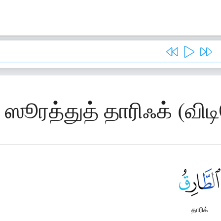
 ஸூரத்துத் தாரிஃக் (வி
தாரிக்