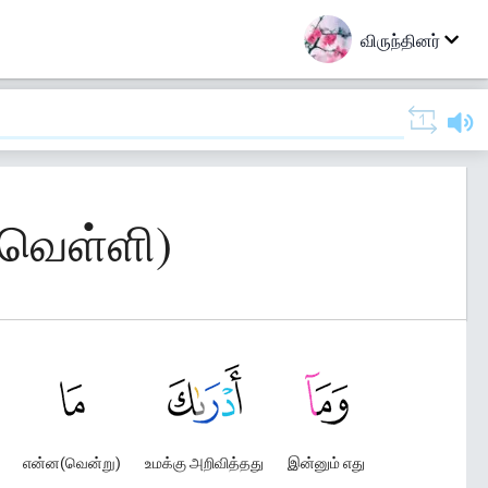
விருந்தினர்
டிவெள்ளி)
என்ன(வென்று)
உமக்கு அறிவித்தது
இன்னும் எது