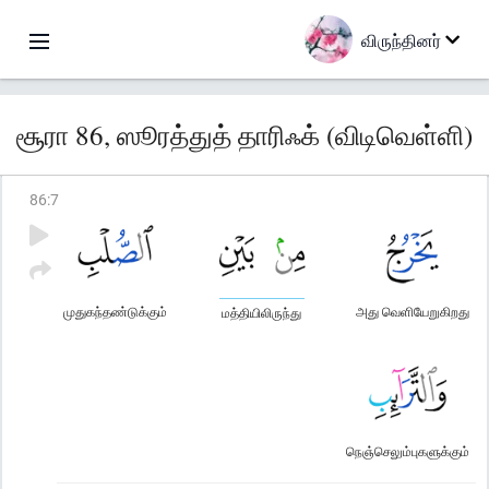
விருந்தினர்
சூரா 86, ஸூரத்துத் தாரிஃக் (விடிவெள்ளி)
86
:
7
முதுகந்தண்டுக்கும்
அது வெளியேறுகிறது
மத்தியிலிருந்து
நெஞ்செலும்புகளுக்கும்