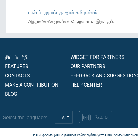
டாக்டர். முஹம்மது ஜான் தமிழாக்கம்
அந்நாளில் சில முகங்கள் செழுமையாக இருக்கும்.
திட்டம் பற்றி
WIDGET FOR PARTNERS
FEATURES
OUR PARTNERS
CONTACTS
FEEDBACK AND SUGGESTION
MAKE A CONTRIBUTION
HELP CENTER
BLOG
Select the language:
TA
Radio
Вся информация на данном сайте публикуется вне рамок миссион