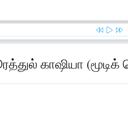
ரத்துல் காஷியா (மூடிக