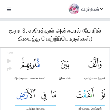
விருந்தினர்
சூரா 8, ஸூரத்துல் அன்ஃபால் (போரில்
கிடைத்த வெற்றிப்பொருள்கள்)
8
:
63
அவர்களுடைய உள்ளங்கள்
இடையில்
ஒன்றிணைத்தான்
பூமியிலுள்ளவை
நீர் செலவு செய்தால்