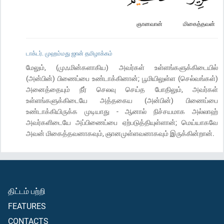
ஞானவான்
மிகைத்தவன்
டாக்டர். முஹம்மது ஜான் தமிழாக்கம்
மேலும், (முஃமின்களாகிய) அவர்கள் உள்ளங்களுக்கிடையில்
(அன்பின்) பிணைப்பை உண்டாக்கினான்; பூமியிலுள்ள (செல்வங்கள்)
அனைத்தையும் நீர் செலவு செய்த போதிலும், அவர்கள்
உள்ளங்களுக்கிடையே அத்தகைய (அன்பின்) பிணைப்பை
உண்டாக்கியிருக்க முடியாது - ஆனால் நிச்சயமாக அல்லாஹ்
அவர்களிடையே அப்பிணைப்பை ஏற்படுத்தியுள்ளான்; மெய்யாகவே
அவன் மிகைத்தவனாகவும், ஞானமுள்ளவனாகவும் இருக்கின்றான்.
திட்டம் பற்றி
FEATURES
CONTACTS