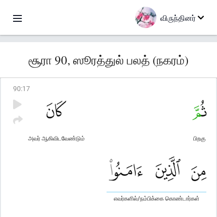
விருந்தினர்
சூரா 90, ஸூரத்துல் பலத் (நகரம்)
90
:
17
அவர் ஆகிவிடவேண்டும்
பிறகு
எவர்களில்/நம்பிக்கை கொண்டார்கள்