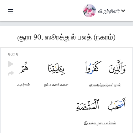
விருந்தினர்
சூரா 90, ஸூரத்துல் பலத் (நகரம்)
90
:
19
அவர்கள்
நம் வசனங்களை
நிராகரித்தவர்கள்தான்
இடபக்கமுடையவர்கள்