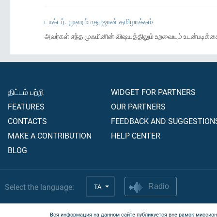
டாக்டர். முஹம்மது ஜான் தமிழாக்கம்
அவர்கள் எந்த முஃமினின் விஷயத்திலும் உறவையும் உடன்படிக்கை
திட்டம் பற்றி
WIDGET FOR PARTNERS
FEATURES
OUR PARTNERS
CONTACTS
FEEDBACK AND SUGGESTION
MAKE A CONTRIBUTION
HELP CENTER
BLOG
Select the language:
TA
Radio
Вся информация на данном сайте публикуется вне рамок миссион