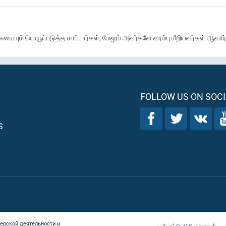
யையும் பொருட்படுத்த மாட்டார்கள்; மேலும் அவர்களே வரம்பு மீறியவர்கள் ஆவார்
FOLLOW US ON SOCI
S
ерской деятельности и
பயன்பாட்டு விதிமுறைகள்