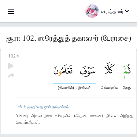
விருந்தினர்
சூரா 102, ஸூரத்துத் தகாஸுர் (பேராசை)
102
:
4
அவ்வாறல்ல
பிறகு
(விரைவில்) அறிவீர்கள்
டாக்டர். முஹம்மது ஜான் தமிழாக்கம்
பின்னர் அவ்வாறல்ல, விரைவில் (அதன் பலனை) நீங்கள் அறிந்து
கொள்வீர்கள்.