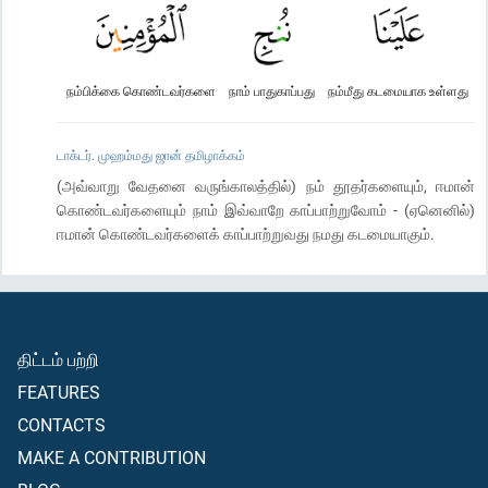
நம்பிக்கை கொண்டவர்களை
நாம் பாதுகாப்பது
நம்மீது கடமையாக உள்ளது
டாக்டர். முஹம்மது ஜான் தமிழாக்கம்
(அவ்வாறு வேதனை வருங்காலத்தில்) நம் தூதர்களையும், ஈமான்
கொண்டவர்களையும் நாம் இவ்வாறே காப்பாற்றுவோம் - (ஏனெனில்)
ஈமான் கொண்டவர்களைக் காப்பாற்றுவது நமது கடமையாகும்.
திட்டம் பற்றி
FEATURES
CONTACTS
MAKE A CONTRIBUTION