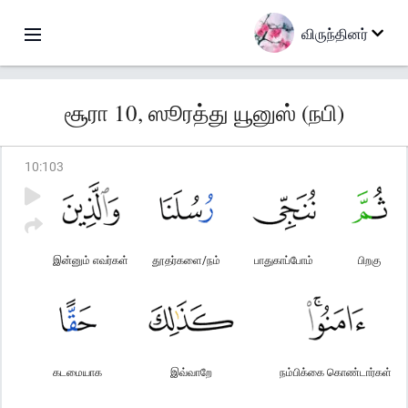
விருந்தினர்
சூரா 10, ஸூரத்து யூனுஸ் (நபி)
10
:
103
இன்னும் எவர்கள்
தூதர்களை/நம்
பாதுகாப்போம்
பிறகு
கடமையாக
இவ்வாறே
நம்பிக்கை கொண்டார்கள்