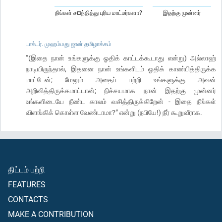
நீங்கள் ச¤ந்தித்து புரிய மாட்டீர்களா?
இதற்கு முன்னர்
டாக்டர். முஹம்மது ஜான் தமிழாக்கம்
“(இதை நான் உங்களுக்கு ஓதிக் காட்டக்கூடாது என்று) அல்லாஹ்
நாடியிருந்தால், இதனை நான் உங்களிடம் ஓதிக் காண்பித்திருக்க
மாட்டேன்; மேலும் அதைப் பற்றி உங்களுக்கு அவன்
அறிவித்திருக்கமாட்டான்; நிச்சயமாக நான் இதற்கு முன்னர்
உங்களிடையே நீண்ட காலம் வசித்திருக்கிறேன் - இதை நீங்கள்
விளங்கிக் கொள்ள வேண்டாமா?” என்று (நபியே!) நீர் கூறுவீராக.
திட்டம் பற்றி
FEATURES
CONTACTS
MAKE A CONTRIBUTION