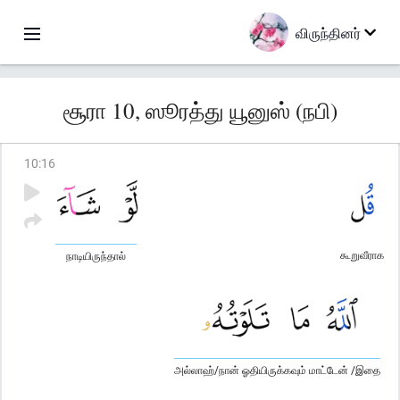
விருந்தினர்
சூரா 10, ஸூரத்து யூனுஸ் (நபி)
10
:
16
கூறுவீராக
நாடியிருந்தால்
அல்லாஹ்/நான் ஓதியிருக்கவும் மாட்டேன் /இதை