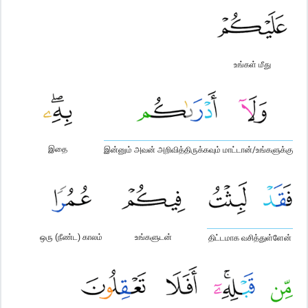
உங்கள் மீது
இதை
இன்னும் அவன் அறிவித்திருக்கவும் மாட்டான்/உங்களுக்கு
ஒரு (நீண்ட) காலம்
உங்களுடன்
திட்டமாக வசித்துள்ளேன்