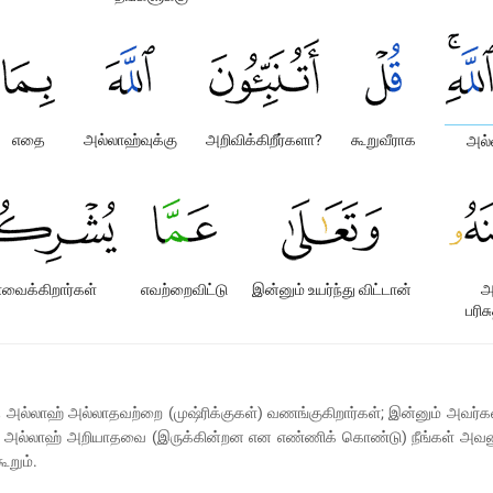
எதை
அல்லாஹ்வுக்கு
அறிவிக்கிறீர்களா?
கூறுவீராக
அல்
ைக்கிறார்கள்
எவற்றைவிட்டு
இன்னும் உயர்ந்து விட்டான்
அ
பரி
ாஹ் அல்லாதவற்றை (முஷ்ரிக்குகள்) வணங்குகிறார்கள்; இன்னும் அவர்கள்
யிலோ அல்லாஹ் அறியாதவை (இருக்கின்றன என எண்ணிக் கொண்டு) நீங்கள் அவனுக
ூறும்.