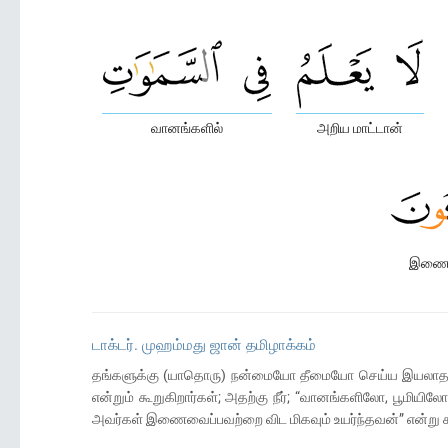
வானங்களில்
அறிய மாட்டான்
இணைவ
டாக்டர். முஹம்மது ஜான் தமிழாக்கம்
தங்களுக்கு (யாதொரு) நன்மையோ தீமையோ செய்ய இயலாத அல்ல
என்றும் கூறுகிறார்கள்; அதற்கு நீர்; “வானங்களிலோ, பூமி
அவர்கள் இணைவைப்பவற்றை விட மிகவும் உயர்ந்தவன்” என்று க