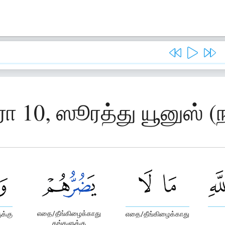
ரா 10, ஸூரத்து யூனுஸ் (ந
எதை/தீங்கிழைக்காது
க்கு
எதை/தீங்கிழைக்காது
தங்களுக்கு