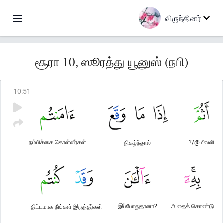
விருந்தினர்
சூரா 10, ஸூரத்து யூனுஸ் (நபி)
10
:
51
நம்பிக்கை கொள்வீர்கள்
?/@மீஸலி
நிகழ்ந்தால்
இப்போதுதானா?
அதைக் கொண்டு
திட்டமாக நீங்கள் இருந்தீர்கள்