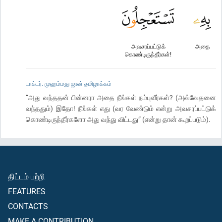
அவசரப்பட்டுக்
அதை
கொண்டிருந்தீர்கள்!
டாக்டர். முஹம்மது ஜான் தமிழாக்கம்
“அது வந்ததன் பின்னரா அதை நீங்கள் நம்புவீர்கள்? (அவ்வேதனை
வந்ததும்) இதோ! நீங்கள் எது (வர வேண்டும் என்று அவசரப்பட்டுக்
கொண்டிருந்தீர்களோ அது வந்து விட்டது” (என்று தான் கூறப்படும்).
திட்டம் பற்றி
FEATURES
CONTACTS
MAKE A CONTRIBUTION