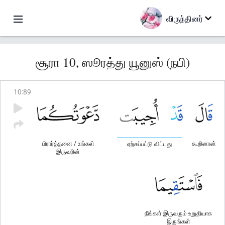
விருந்தினர்
சூரா 10, ஸூரத்து யூனுஸ் (நபி)
10
:
89
பிரார்த்தனை / உங்கள்
கூறினான்
ஏற்கப்பட்டு விட்டது
இருவரின்
நீங்கள் இருவரும் உறுதியாக
இருங்கள்