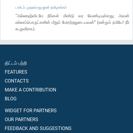
டாக்டர். முஹம்மது ஜான் தமிழாக்கம்
“அல்லாஹ்விடமே நீங்கள் மீண்டு வர வேண்டியுள்ளது; அவன்
எல்லாப்பொருட்களின் மீதும் பேராற்றலுடையவன்” (என்றும் நபியே! நீர்
கூறுவீராக).
திட்டம் பற்றி
FEATURES
CONTACTS
MAKE A CONTRIBUTION
BLOG
WIDGET FOR PARTNERS
OUR PARTNERS
FEEDBACK AND SUGGESTIONS