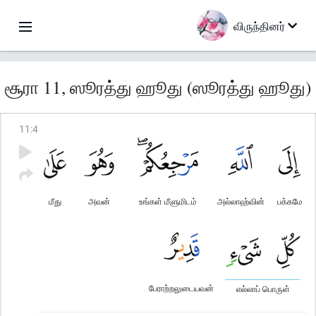
விருந்தினர்
சூரா 11, ஸூரத்து ஹூது (ஸூரத்து ஹூது)
11
:
4
மீது
அவன்
உங்கள் மீளுமிடம்
அல்லாஹ்வின்
பக்கமே
பேராற்றலுடையவன்
எல்லாப் பொருள்