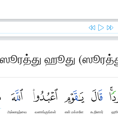
, ஸூரத்து ஹூது (ஸூரத்
அல்லாஹ்வை
வணங்குங்கள்
என் மக்களே
கூறினார்
ஹூ