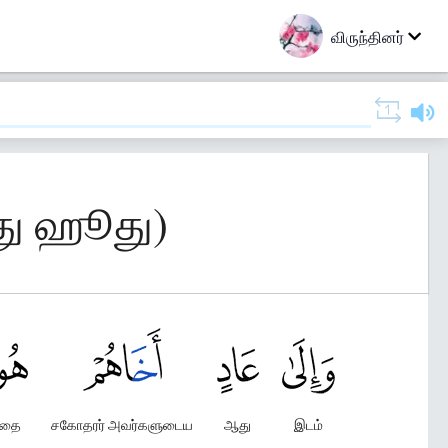
விருந்தினர்
து ஹூது)
தை
சகோதரர் அவர்களுடைய
ஆது
இடம்