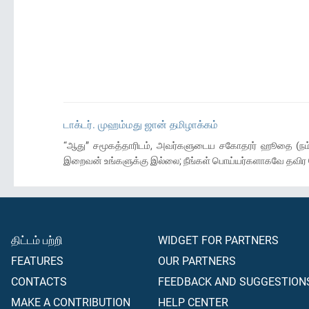
டாக்டர். முஹம்மது ஜான் தமிழாக்கம்
“ஆது” சமூகத்தாரிடம், அவர்களுடைய சகோதரர் ஹூதை (நம்
இறைவன் உங்களுக்கு இல்லை; நீங்கள் பொய்யர்களாகவே தவிர 
திட்டம் பற்றி
WIDGET FOR PARTNERS
FEATURES
OUR PARTNERS
CONTACTS
FEEDBACK AND SUGGESTION
MAKE A CONTRIBUTION
HELP CENTER