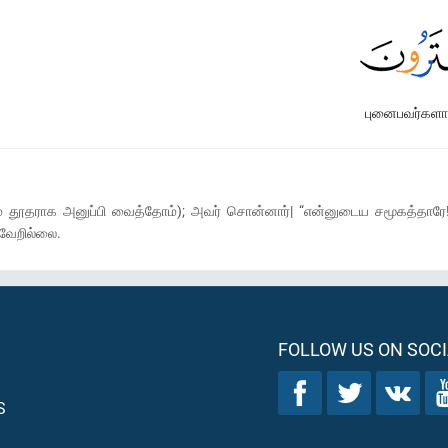
புனைபவர்கள
 தூதராக அனுப்பி வைத்தோம்); அவர் சொன்னார்| “என்னுடைய சமூகத்தாரே
வேறில்லை.
FOLLOW US ON SOCI
S