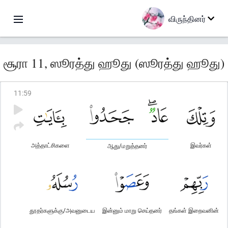
விருந்தினர்
சூரா 11, ஸூரத்து ஹூது (ஸூரத்து ஹூது)
11
:
59
அத்தாட்சிகளை
இவர்கள்
ஆது/மறுத்தனர்
தூதர்களுக்கு/அவனுடைய
இன்னும் மாறு செய்தனர்
தங்கள் இறைவனின்