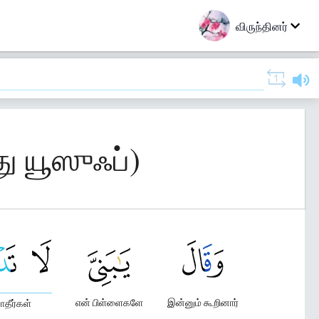
விருந்தினர்
ு யூஸுஃப்)
என் பிள்ளைகளே
இன்னும் கூறினார்
தீர்கள்