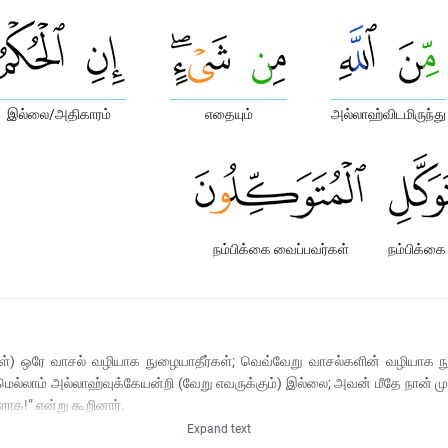
இல்லை/அதிகாரம்
எதையும்
அல்லாஹ்விடமிருந்து
நம்பிக்கை வைப்பவர்கள்
நம்பிக்கை
க்குள்) ஒரே வாசல் வழியாக நுழையாதீர்கள்; வெவ்வேறு வாசல்களின் வழியாக 
ாரமெல்லாம் அல்லாஹ்வுக்கேயன்றி (வேறு எவருக்கும்) இல்லை; அவன் மீதே நா
ாக!” என்று கூறினார்.
Expand text