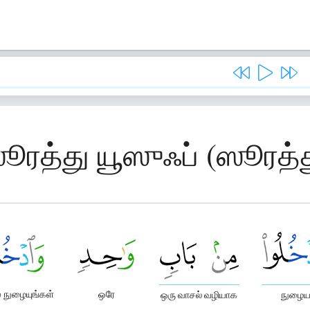
ஸூரத்து யூஸுஃப் (ஸூரத்த
 நுழையுங்கள்
ஒரே
ஒரு வாசல் வழியாக
நுழையா