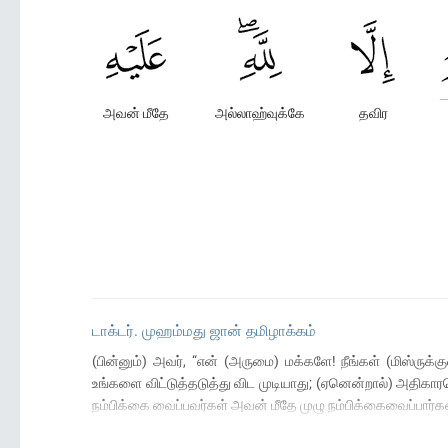
அவன் மீதே
அல்லாஹ்வுக்கே
தவிர
டாக்டர். முஹம்மது ஜான் தமிழாக்கம்
(பின்னும்) அவர், “என் (அருமை) மக்களே! நீங்கள் (மிஸ்ரு
உங்களை விட்டுத்தடுத்து விட முடியாது; (ஏனென்றால்) அதிக
நம்பிக்கை வைப்பவர்கள் அவன் மீதே முழு நம்பிக்கைவைப்பார்கள