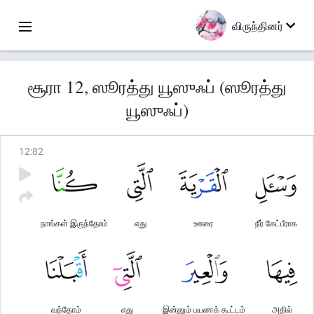
விருந்தினர்
சூரா 12, ஸூரத்து யூஸுஃப் (ஸூரத்து
யூஸுஃப்)
12
:
82
நாங்கள் இருந்தோம்
எது
ஊரை
நீர் கேட்பீராக
வந்தோம்
எது
இன்னும் பயணக் கூட்டம்
அதில்