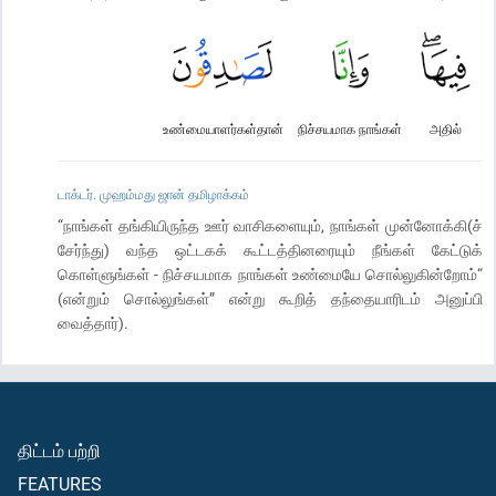
உண்மையாளர்கள்தான்
நிச்சயமாக நாங்கள்
அதில்
டாக்டர். முஹம்மது ஜான் தமிழாக்கம்
“நாங்கள் தங்கியிருந்த ஊர் வாசிகளையும், நாங்கள் முன்னோக்கி(ச்
சேர்ந்து) வந்த ஒட்டகக் கூட்டத்தினரையும் நீங்கள் கேட்டுக்
கொள்ளுங்கள் - நிச்சயமாக நாங்கள் உண்மையே சொல்லுகின்றோம்“
(என்றும் சொல்லுங்கள்” என்று கூறித் தந்தையாரிடம் அனுப்பி
வைத்தார்).
திட்டம் பற்றி
FEATURES