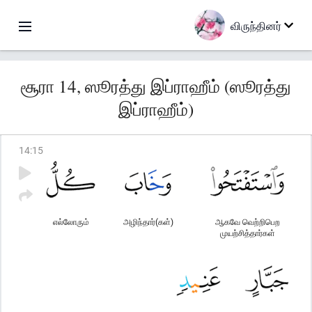
விருந்தினர்
சூரா 14, ஸூரத்து இப்ராஹீம் (ஸூரத்து
இப்ராஹீம்)
14
:
15
எல்லோரும்
அழிந்தார்(கள்)
ஆகவே வெற்றிபெற
முயற்சித்தார்கள்