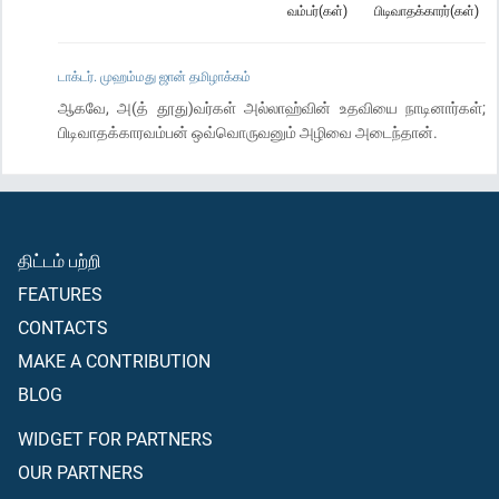
வம்பர்(கள்)
பிடிவாதக்காரர்(கள்)
டாக்டர். முஹம்மது ஜான் தமிழாக்கம்
ஆகவே, அ(த் தூது)வர்கள் அல்லாஹ்வின் உதவியை நாடினார்கள்;
பிடிவாதக்காரவம்பன் ஒவ்வொருவனும் அழிவை அடைந்தான்.
திட்டம் பற்றி
FEATURES
CONTACTS
MAKE A CONTRIBUTION
BLOG
WIDGET FOR PARTNERS
OUR PARTNERS