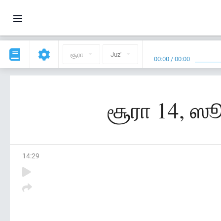
சூரா
Juz'
00:00
/
00:00
சூரா 14, ஸூ
14
:
29