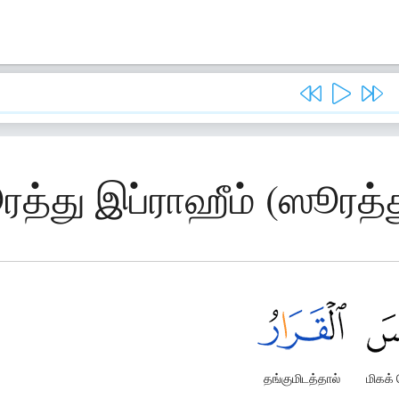
ரத்து இப்ராஹீம் (ஸூரத்த
தங்குமிடத்தால்
மிகக்