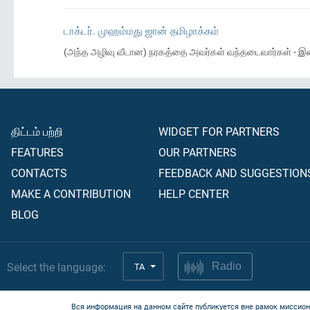
டாக்டர். முஹம்மது ஜான் தமிழாக்கம்
(அந்த அழிவு வீடான) நரகத்தை அவர்கள் வந்தடைவார்கள் - இன்ன
திட்டம் பற்றி
WIDGET FOR PARTNERS
FEATURES
OUR PARTNERS
CONTACTS
FEEDBACK AND SUGGESTION
MAKE A CONTRIBUTION
HELP CENTER
BLOG
Select the language:
TA
Radio
Вся информация на данном сайте публикуется вне рамок миссион