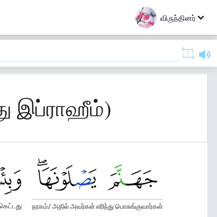
விருந்தினர்
ு இப்ராஹீம்)
 கெட்டது
நரகம்/ அதில் அவர்கள் எரிந்து பொசுங்குவார்கள்