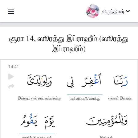
விருந்தினர்
சூரா 14, ஸூரத்து இப்ராஹீம் (ஸூரத்து
இப்ராஹீம்)
14
:
41
இன்னும் என் தாய் தந்தைக்கு
எங்கள் இறைவா
மன்னிப்பளி/எனக்கு
இன்னும்
நாளில்/நிறைவேறும்