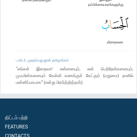
நம்பிக்கையாளர்களுக்கு
விசாரணை
டாக்டர். முஹம்மது ஜான் தமிழாக்கம்
“எங்கள் இறைவா! என்னையும், என் பெற்றோர்களையும்,
முஃமின்களையும் கேள்வி கணக்குக் கேட்கும் (மறுமை) நாளில்
மன்னிப்பாயாக” (என்று பிரார்த்தித்தார்).
திட்டம் பற்றி
FEATURES
CONTACTS