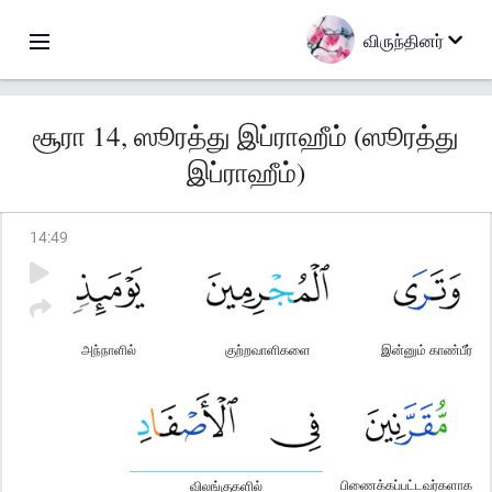
விருந்தினர்
சூரா 14, ஸூரத்து இப்ராஹீம் (ஸூரத்து
இப்ராஹீம்)
14
:
49
அந்நாளில்
குற்றவாளிகளை
இன்னும் காண்பீர்
பிணைக்கப்பட்டவர்களாக
விலங்குகளில்