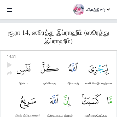
விருந்தினர்
சூரா 14, ஸூரத்து இப்ராஹீம் (ஸூரத்து
இப்ராஹீம்)
14
:
51
ஆன்மா
ஒவ்வொரு
அல்லாஹ்
கூலி கொடுப்பதற்காக
மிகத் தீவிரமானவன்
நிச்சயமாக அல்லாஹ்
எவற்றை/செய்தது