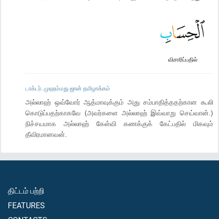
விசாரிப்பதில்
டாக்டர். முஹம்மது ஜான் தமிழாக்கம்
அல்லாஹ் ஒவ்வோர் ஆத்மாவுக்கும் அது சம்பாதித்ததற்கான கூலி
கொடுப்பதற்காகவே (அவர்களை அல்லாஹ் இவ்வாறு செய்வான்.)
நிச்சயமாக அல்லாஹ் கேள்வி கணக்குக் கேட்பதில் மிகவும்
தீவிரமானவன்.
திட்டம் பற்றி
FEATURES