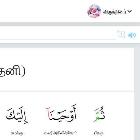
விருந்தினர்
தேனி)
உமக்கு
வஹீ அறிவித்தோம்
பிறகு