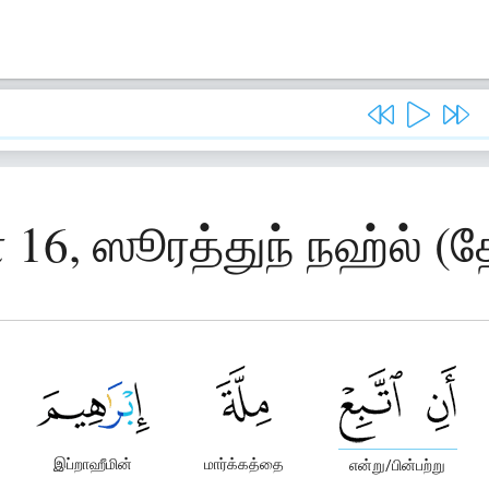
 16, ஸூரத்துந் நஹ்ல் (
இப்றாஹீமின்
மார்க்கத்தை
என்று/பின்பற்று