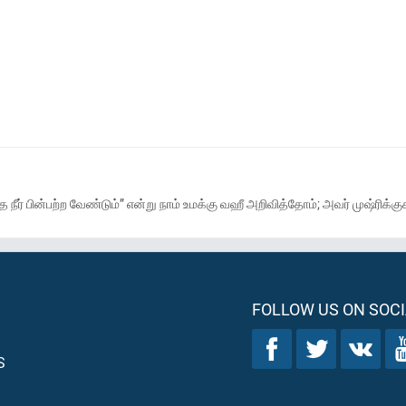
ை நீர் பின்பற்ற வேண்டும்” என்று நாம் உமக்கு வஹீ அறிவித்தோம்; அவர் முஷ்ரி
FOLLOW US ON SOCI
S