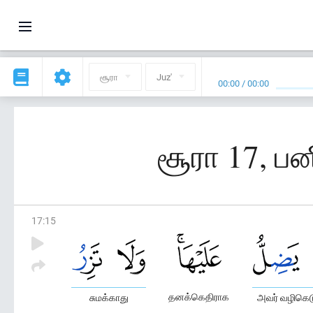
சூரா
Juz'
00:00
/
00:00
சூரா 17, பன
17
:
15
தனக்கெதிராக
சுமக்காது
அவர் வழிகெட