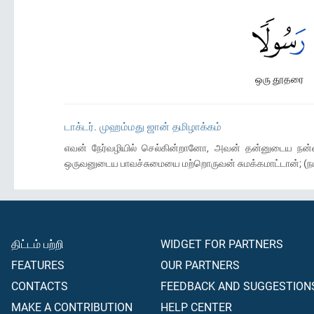
ஒரு தூதரை
டாக்டர். முஹம்மது ஜான் தமிழாக்கம்
எவன் நேர்வழியில் செல்கின்றானோ, அவன் தன்னுடைய நன்ம
ஒருவனுடைய பாவச்சுமையை மற்றொருவன் சுமக்கமாட்டான்; (ந
திட்டம் பற்றி
WIDGET FOR PARTNERS
FEATURES
OUR PARTNERS
CONTACTS
FEEDBACK AND SUGGESTION
MAKE A CONTRIBUTION
HELP CENTER