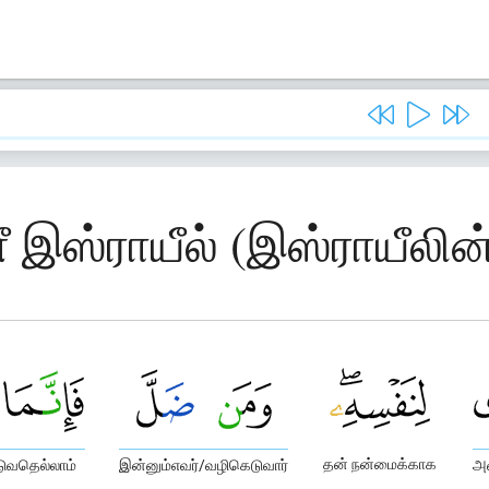
ீ இஸ்ராயீல் (இஸ்ராயீலின
தன் நன்மைக்காக
ுவதெல்லாம்
இன்னும்எவர்/வழிகெடுவார்
அவ