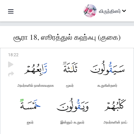
விருந்தினர்
சூரா 18, ஸூரத்துல் கஹ்ஃபு (குகை)
18
:
22
அவர்களில் நான்காவதாக
மூவர்
கூறுகின்றனர்
ஐவர்
இன்னும் கூறுவர்
அவர்களின் நாய்