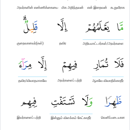
அவர்களின் எண்ணிக்கையை
மிக அறிந்தவன்
என் இறைவன்
கூறுவீராக
குறைவானவர்(கள்)
தவிர
அறியமாட்டார்கள்/அவர்களை
அவர்களைப் பற்றி
தவிர/விவாதமாகவே
ஆகவே விவாதிக்காதீர்
இவர்களைப் பற்றி
வெளிப்படையான
இன்னும் விளக்கம் கேட்காதீர்