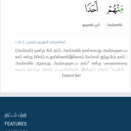
ஒருவரிடமும்
அவர்களில்
டாக்டர். முஹம்மது ஜான் தமிழாக்கம்
(அவர்கள்) மூன்று பேர் தாம்; அவர்களில் நான்காவது அவர்களுடைய
நாய் என்று (சிலர்) கூறுகின்றனர்(இல்லை) அவர்கள் ஐந்து பேர் தாம்; -
அவர்களில் ஆறாவது அவர்களுடைய நாய்” என்று மறைவானதை
ஊகம் செய்து (சிலர்) கூறுகிறார்கள்; இன்னும் (சிலர்) “ஏழுபேர் -
Expand text
அவர்களில் எட்டாவது அவர்களுடைய நாய்” என்று சொல்கிறார்கள் -
(நபியே!) அவர்களுடைய எண்ணிக்கையை என்னுடைய இறைவன்
தான் நன்கறிவான்; சிலரைத் தவிர, மற்றெவரும் அவர்களைப் பற்றி
அறிய மாட்டார்கள்” என்று கூறுவீராக! ஆகவே, அவர்களைப் பற்றி
வெளிரங்கமான விஷயம் தவிர (வேறெது பற்றியும்) நீர் தர்க்கம் செய்ய
வேண்டாம்; இன்னும் அவர்களைக் குறித்து இவர்களில் எவரிடமும் நீர்
திட்டம் பற்றி
தீர்ப்புக் கேட்கவும் வேண்டாம்.
FEATURES