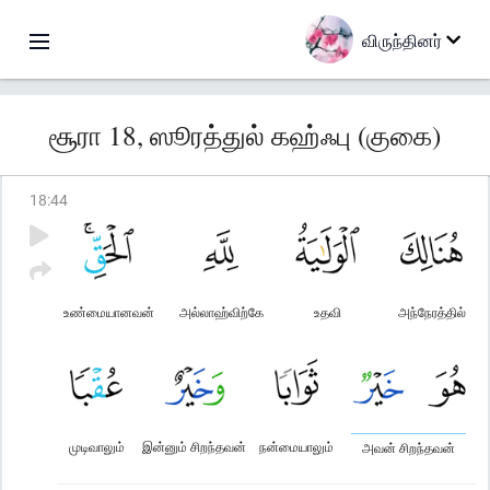
விருந்தினர்
சூரா 18, ஸூரத்துல் கஹ்ஃபு (குகை)
18
:
44
உண்மையானவன்
அல்லாஹ்விற்கே
உதவி
அந்நேரத்தில்
முடிவாலும்
இன்னும் சிறந்தவன்
நன்மையாலும்
அவன் சிறந்தவன்