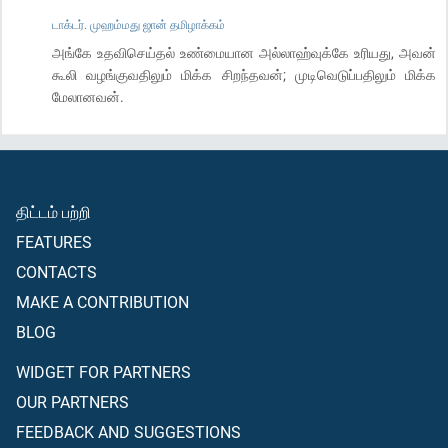
டாக்டர். முஹம்மது ஜான் தமிழாக்கம்
அங்கே உதவிசெய்தல் உண்மையான அல்லாஹ்வுக்கே உரியது, அவன்
கூலி வழங்குவதிலும் மிக்க சிறந்தவன்; முடிவெடுப்பதிலும் மிக்க
மேலானவன்.
திட்டம் பற்றி
FEATURES
CONTACTS
MAKE A CONTRIBUTION
BLOG
WIDGET FOR PARTNERS
OUR PARTNERS
FEEDBACK AND SUGGESTIONS