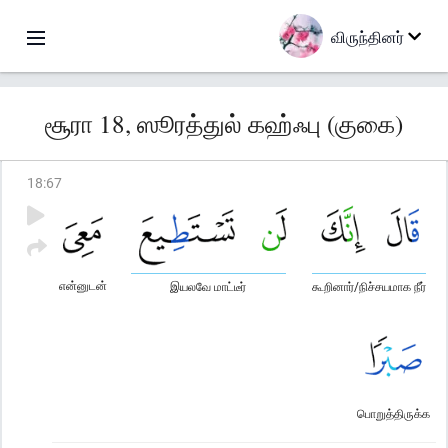
விருந்தினர்
சூரா 18, ஸூரத்துல் கஹ்ஃபு (குகை)
18
:
67
என்னுடன்
இயலவே மாட்டீர்
கூறினார்/நிச்சயமாக நீர்
பொறுத்திருக்க