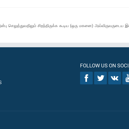
ிடம்) அன்பு செலுத்துவதிலும் சிறந்திருக்க கூடிய (ஒரு மகனை) அவ்விருவரு
FOLLOW US ON SOCI
S