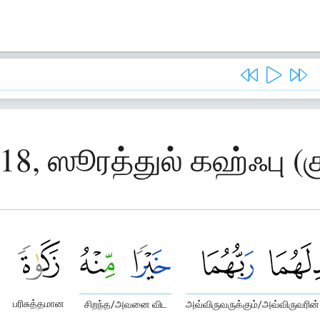
 18, ஸூரத்துல் கஹ்ஃபு (
பரிசுத்தமான
சிறந்த/அவனை விட
அவ்விருவருக்கும்/அவ்விருவரி