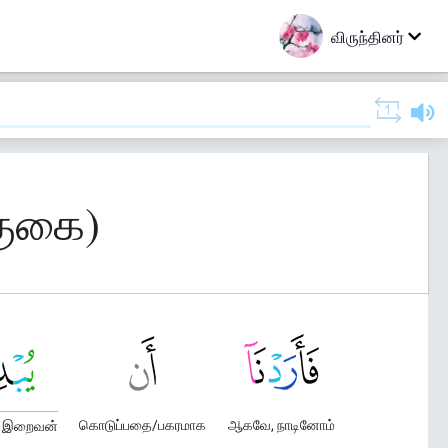
விருந்தினர்
குகை)
கொடுப்பதை/பகரமாக
ஆகவே, நாடினோம்
ன் இறைவன்