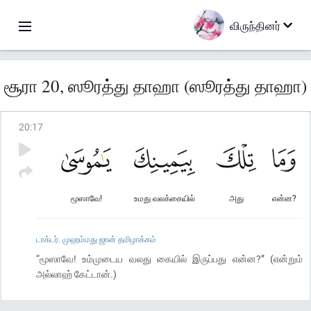
விருந்தினர்
சூரா 20, ஸூரத்து தாஹா (ஸூரத்து தாஹா)
20
:
17
மூஸாவே!
உமது வலக்கையில்
அது
என்ன?
டாக்டர். முஹம்மது ஜான் தமிழாக்கம்
“மூஸாவே! உம்முடைய வலது கையில் இருப்பது என்ன?” (என்றும்
அல்லாஹ் கேட்டான்.)