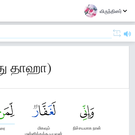
விருந்தினர்
து தாஹா)
மிகவும்
நிச்சயமாக நான்
வரை
மன்னிக்கக்கூடியவன்