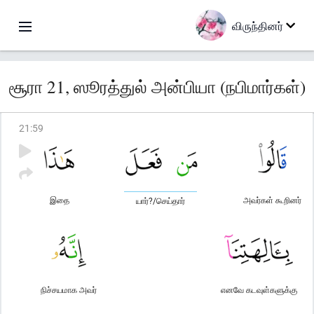
விருந்தினர்
சூரா 21, ஸூரத்துல் அன்பியா (நபிமார்கள்)
21
:
59
இதை
அவர்கள் கூறினர்
யார்?/செய்தார்
நிச்சயமாக அவர்
எனவே கடவுள்களுக்கு