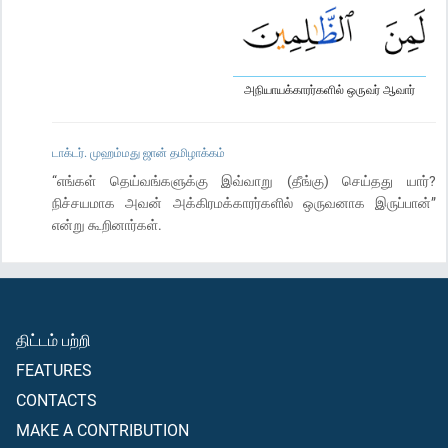
அநியாயக்காரர்களில் ஒருவர் ஆவார்
டாக்டர். முஹம்மது ஜான் தமிழாக்கம்
“எங்கள் தெய்வங்களுக்கு இவ்வாறு (தீங்கு) செய்தது யார்?
நிச்சயமாக அவன் அக்கிரமக்காரர்களில் ஒருவனாக இருப்பான்”
என்று கூறினார்கள்.
திட்டம் பற்றி
FEATURES
CONTACTS
MAKE A CONTRIBUTION