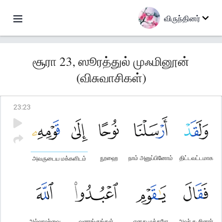
விருந்தினர்
சூரா 23, ஸூரத்துல் முஃமினூன்
(விசுவாசிகள்)
23
:
23
நூஹை
நாம் அனுப்பினோம்
திட்டவட்டமாக
அவருடைய மக்களிடம்
அல்லாஹ்வை
வணங்குங்கள்
எனது மக்களே
அவர் கூறினார்