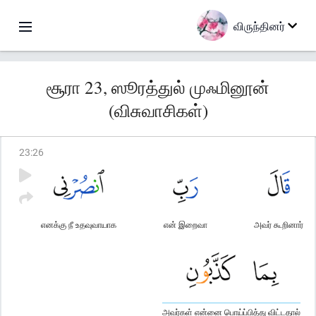
விருந்தினர்
சூரா 23, ஸூரத்துல் முஃமினூன்
(விசுவாசிகள்)
23
:
26
எனக்கு நீ உதவுவாயாக
என் இறைவா
அவர் கூறினார்
அவர்கள் என்னை பொய்ப்பித்து விட்டதால்