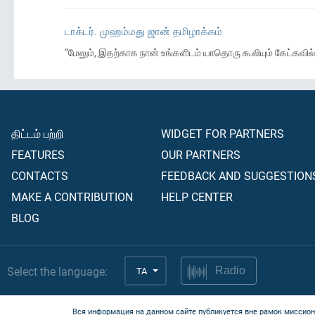
டாக்டர். முஹம்மது ஜான் தமிழாக்கம்
“மேலும், இதற்காக நான் உங்களிடம் யாதொரு கூலியும் கேட்கவ
திட்டம் பற்றி
WIDGET FOR PARTNERS
FEATURES
OUR PARTNERS
CONTACTS
FEEDBACK AND SUGGESTION
MAKE A CONTRIBUTION
HELP CENTER
BLOG
Select the language:
TA
Radio
Вся информация на данном сайте публикуется вне рамок миссион