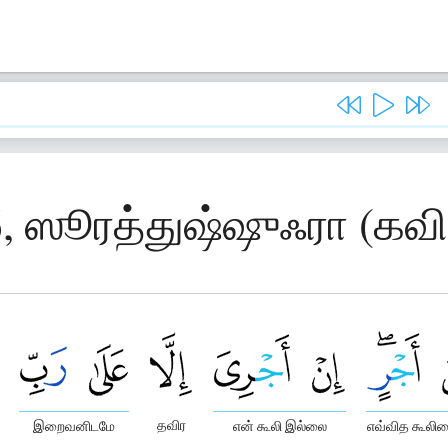
6, ஸூரத்துஷ்ஷுஃரா (கவி
தவிர
இறைவனிடமே
என் கூலி இல்லை
எவ்வித கூலிய