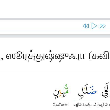
6, ஸூரத்துஷ்ஷுஃரா (கவி
தெளிவான
வழிகேட்டில்தான் இருந்தோ