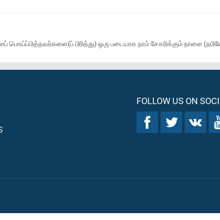
ொய்ப்பித்தவர்களை(ப் பிரித்து) ஒரு படையாக நாம் சேகரிக்கும் நாளை (நபியே! 
FOLLOW US ON SOCI
S