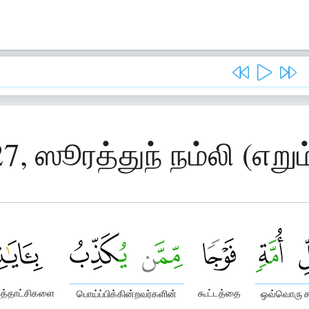
7, ஸூரத்துந் நம்லி (எறும
த்தாட்சிகளை
கூட்டத்தை
பொய்ப்பிக்கின்றவர்களின்
ஒவ்வொரு சம